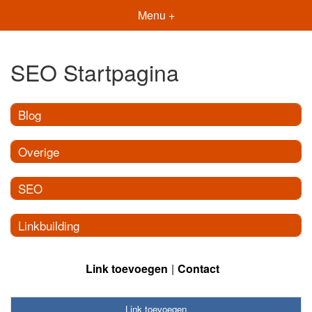
Menu +
SEO Startpagina
Blog
Overige
SEO
Linkbuilding
Link toevoegen
Contact
Link toevoegen